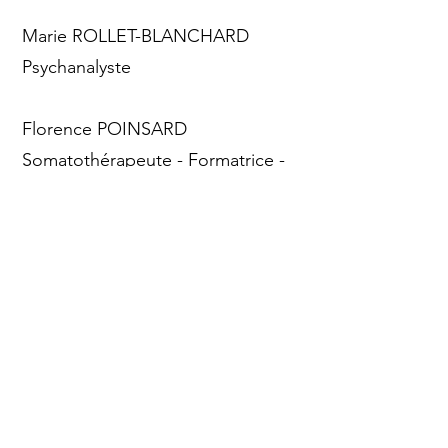
Marie ROLLET-BLANCHARD
Psychanalyste
Florence POINSARD
Somatothérapeute - Formatrice -
Consultante - Conférencière
Eric GONZALEZ
Membre du CA de Regain