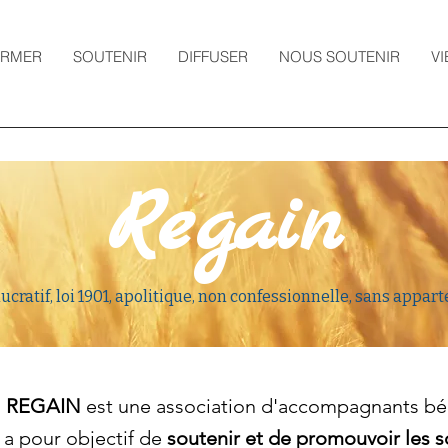
ORMER
SOUTENIR
DIFFUSER
NOUS SOUTENIR
VI
Regain
ucratif, loi 1901, apolitique, non confessionnelle, sans app
,
REGAIN
est une
association d'
accompagnants bé
e a pour objectif de
soutenir et de promouvoir les soi