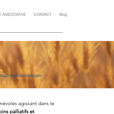
E ASSOCIATIVE
CONTACT
Blog
artenance philosophique
névoles
agissant dans le
ns palliatifs et