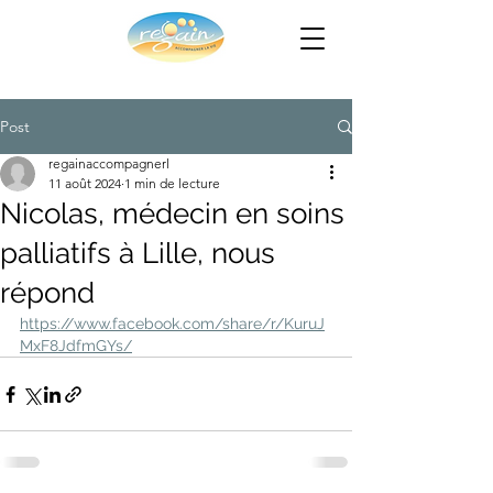
Post
regainaccompagnerl
11 août 2024
1 min de lecture
Nicolas, médecin en soins
palliatifs à Lille, nous
répond
https://www.facebook.com/share/r/KuruJ
MxF8JdfmGYs/